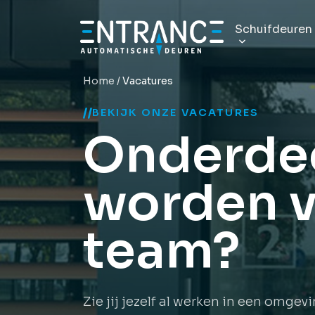
Schuifdeuren
Home
/
Vacatures
Automati
Professionel
BEKIJK ONZE VACATURES
Onderde
Volglas s
Fraaie, eleg
worden v
Brandwer
Vertraag br
team?
Magnetis
Energiezuini
Z
i
e
j
i
j
j
e
z
e
l
f
a
l
w
e
r
k
e
n
i
n
e
e
n
o
m
g
e
v
i
Hermetis