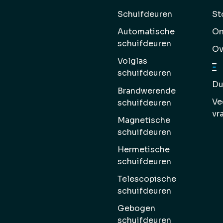
Schuifdeuren
St
Automatische
On
schuifdeuren
Ov
Volglas
schuifdeuren
Du
Brandwerende
Ve
schuifdeuren
vr
Magnetische
schuifdeuren
Hermetische
schuifdeuren
Telescopische
schuifdeuren
Gebogen
schuifdeuren