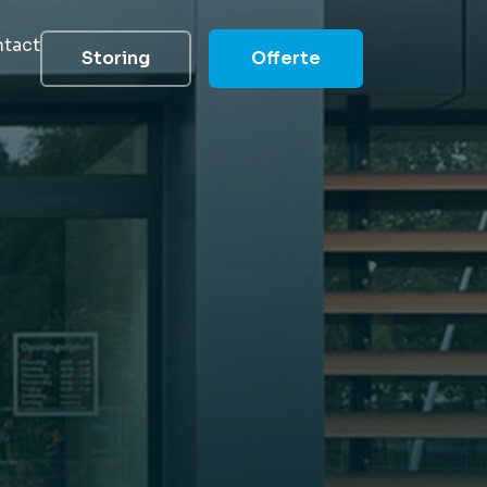
tact
Storing
Offerte
groep
elde vragen
 helpen
heid
 reduceren
s
 team