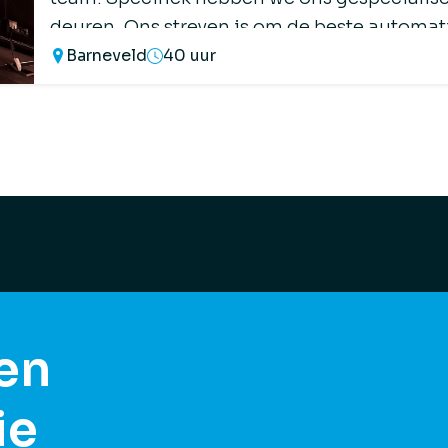
deuren. Ons streven is om de beste automat
Barneveld
40 uur
bieden. We zijn er daarom ook […]
een
ie