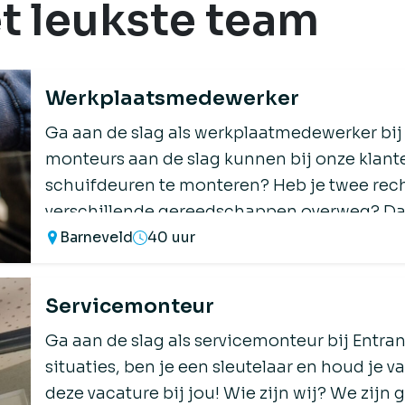
t leukste team
Werkplaatsmedewerker
Ga aan de slag als werkplaatmedewerker bij 
monteurs aan de slag kunnen bij onze klan
schuifdeuren te monteren? Heb je twee rec
verschillende gereedschappen overweg? Dan 
Barneveld
40 uur
wij? We zijn gedreven jonge ondernemers e
Servicemonteur
Ga aan de slag als servicemonteur bij Entranc
situaties, ben je een sleutelaar en houd je
deze vacature bij jou! Wie zijn wij? We zij