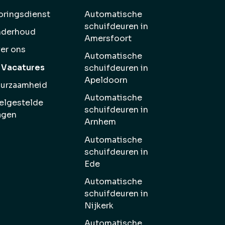
oringsdienst
Automatische
schuifdeuren in
derhoud
Amersfoort
er ons
Automatische
Vacatures
schuifdeuren in
Apeldoorn
urzaamheid
Automatische
elgestelde
schuifdeuren in
agen
Arnhem
Automatische
schuifdeuren in
Ede
Automatische
schuifdeuren in
Nijkerk
Automatische