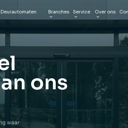
Deurautomaten
Branches
Service
Over ons
Con
sche schuifdeuren
Kantoor
Onderhoud
Entrance 
e uitstraling
Van klein tot groot
Verleng de levensduur
Wie zijn wij
el
chuifdeuren
Zware industrie
Storingsdienst
Veelgest
ante ingangen
Loodsen, magazijnen en hallen
Onze all-in service
Kunnen we u
an ons
ende schuifdeuren
Horeca & recreatie
Reparatie
Duurzaam
and en verminder rook
Restaurants, bars en café’s
Deskundig verhelpen
CO2-emissie
che schuifdeuren
Zorgsector
Montage
Vacature
ge en snelle toegang
Ziekenhuizen, klinieken en laboratoria
Volledig functioneel
Kom bij ons
n
g
w
a
a
r
che schuifdeuren
Openbare ruimtes
Eigen productie