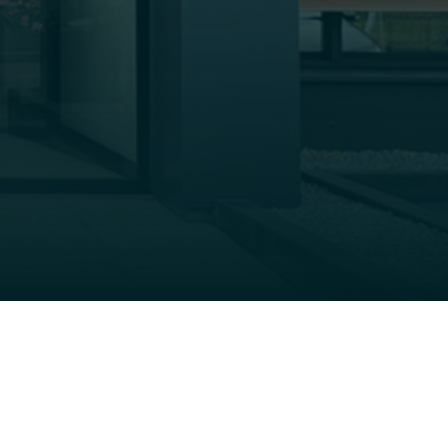
bouwen
en
bouwen