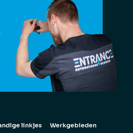
:
ndige linkjes
Werkgebieden