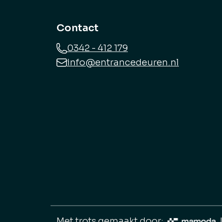
Contact
0342 - 412 179
info@entrancedeuren.nl
Met trots gemaakt door: