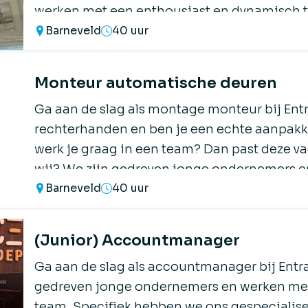
werken met een enthousiast en dynamisch 
Barneveld
40 uur
gespecialiseerd op het gebied […]
Monteur automatische deuren
Ga aan de slag als montage monteur bij Ent
rechterhanden en ben je een echte aanpakker
werk je graag in een team? Dan past deze va
wij? We zijn gedreven jonge ondernemers e
Barneveld
40 uur
dynamisch team. […]
(Junior) Accountmanager
Ga aan de slag als accountmanager bij Entr
gedreven jonge ondernemers en werken met
team. Specifiek hebben we ons gespecialis