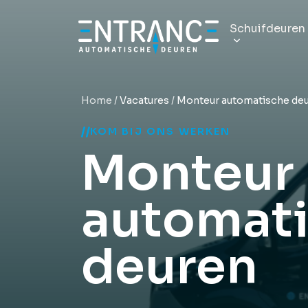
Schuifdeuren
Automati
Home
/
Vacatures
/
Monteur automatische de
Professionel
KOM BIJ ONS WERKEN
Volglas s
Monteur
Fraaie, eleg
Brandwer
automat
Vertraag br
deuren
Magnetis
Energiezuini
Hermetis