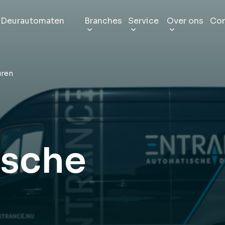
Deurautomaten
Branches
Service
Over ons
Con
sche schuifdeuren
Kantoor
Onderhoud
Entrance 
uren
e uitstraling
Van klein tot groot
Verleng de levensduur
Wie zijn wij
chuifdeuren
Zware industrie
Storingsdienst
Veelgest
ante ingangen
Loodsen, magazijnen en hallen
Onze all-in service
Kunnen we u
ende schuifdeuren
Horeca & recreatie
Reparatie
Duurzaam
ische
and en verminder rook
Restaurants, bars en café’s
Deskundig verhelpen
CO2-emissie
che schuifdeuren
Zorgsector
Montage
Vacature
ge en snelle toegang
Ziekenhuizen, klinieken en laboratoria
Volledig functioneel
Kom bij ons
che schuifdeuren
Openbare ruimtes
Eigen productie
Blogs