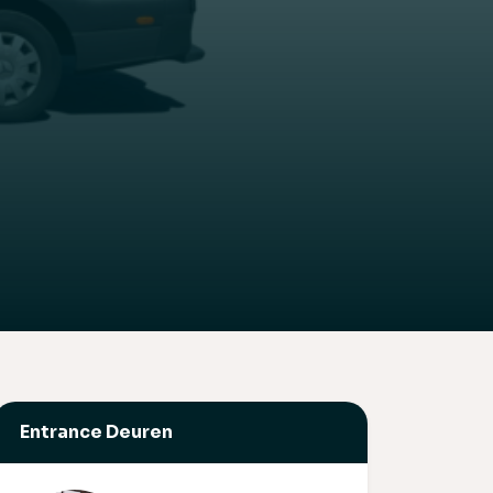
bouwen
en
bouwen
Entrance Deuren