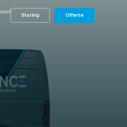
tact
Storing
Offerte
groep
elde vragen
 helpen
heid
 reduceren
s
 team