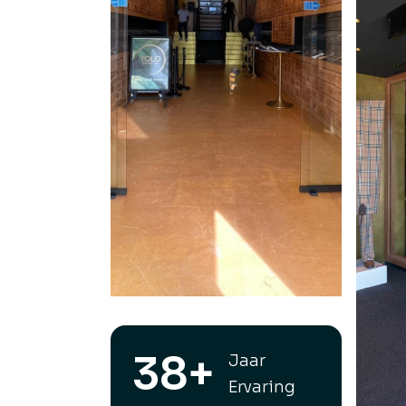
38+
Jaar
Ervaring