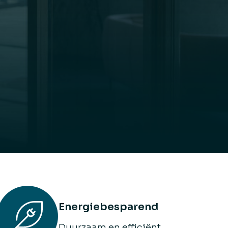
bouwen
en
bouwen
Energiebesparend
Duurzaam en efficiënt