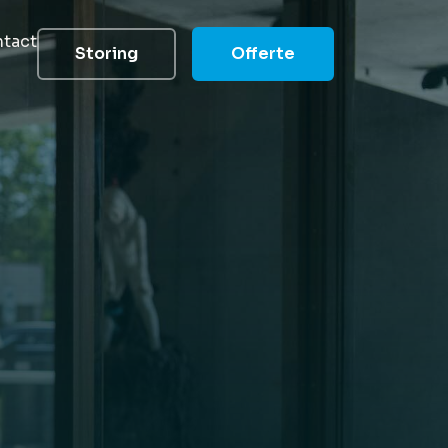
tact
Storing
Offerte
groep
elde vragen
 helpen
heid
 reduceren
s
 team