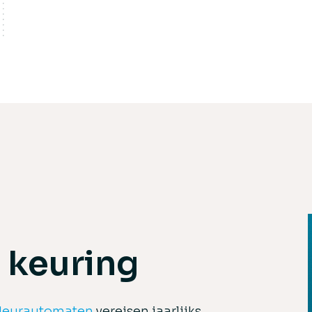
 keuring
deurautomaten
vereisen jaarlijks