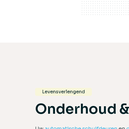
Levensverlengend
Onderhoud &
Uw
automatische schuifdeuren
en