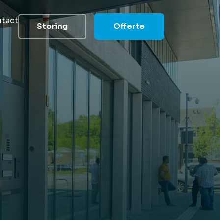
tact
Storing
Offerte
 groep
elde vragen
u helpen
mheid
e reduceren
s
s team