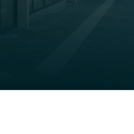
bouwen
n
bouwen