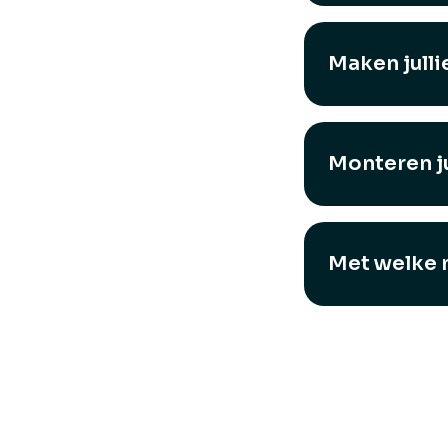
Maken julli
Monteren ju
Met welke m