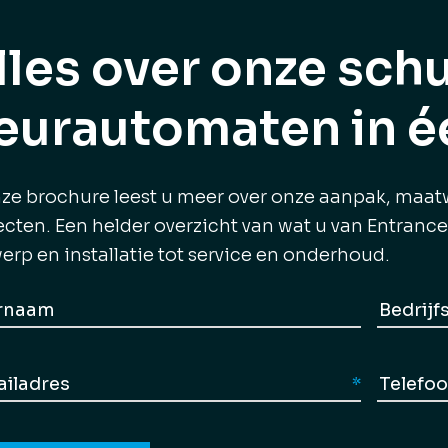
lles over onze sch
eurautomaten in é
nze brochure leest u meer over onze aanpak, maa
ecten. Een helder overzicht van wat u van Entran
erp en installatie tot service en onderhoud.
Geen
am
titel
rnaam
Telefoo
dres
(Vereist)