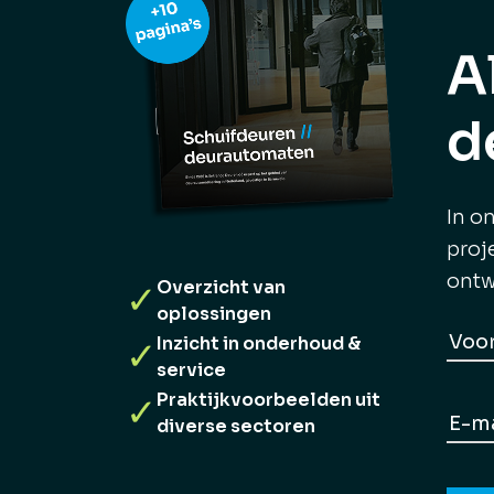
A
d
In o
proj
ontw
Overzicht van
✓
oplossingen
Na
Inzicht in onderhoud &
✓
service
Voo
Praktijkvoorbeelden uit
✓
E-
diverse sectoren
maila