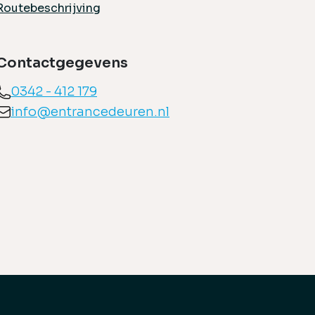
Routebeschrijving
Contactgegevens
0342 - 412 179
info@entrancedeuren.nl