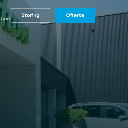
Storing
Offerte
tact
groep
lde vragen
helpen
heid
 reduceren
s
team