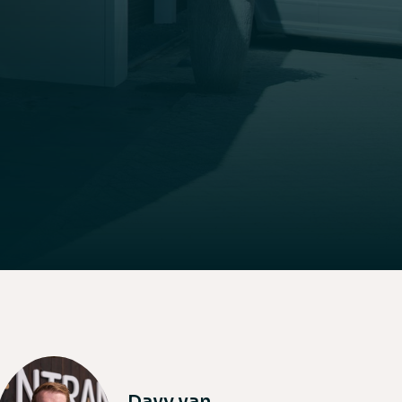
bouwen
en
bouwen
Davy van