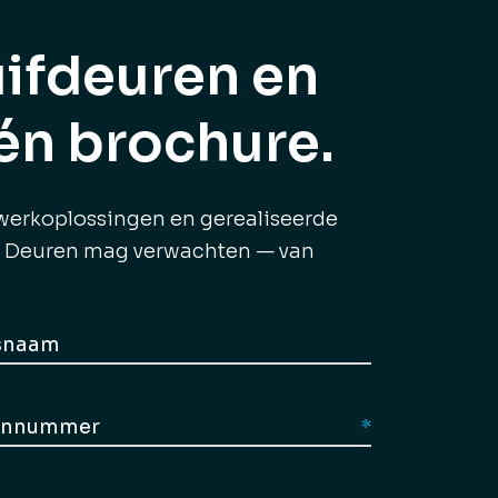
uifdeuren en
én brochure.
twerkoplossingen en gerealiseerde
ce Deuren mag verwachten — van
n
(Vereist)