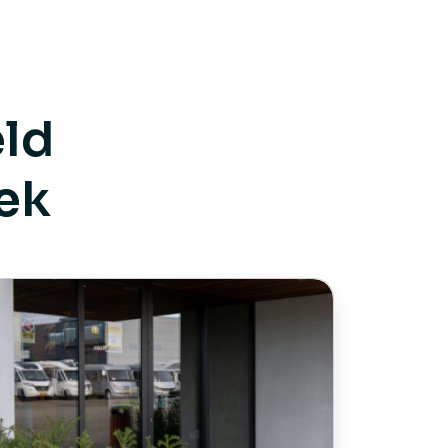
eld
ek