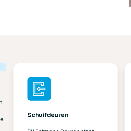
n
Schuifdeuren
te