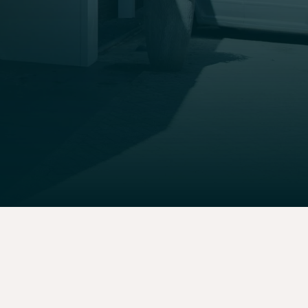
bouwen
en
bouwen