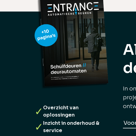
A
d
In o
proj
ontw
Overzicht van
✓
oplossingen
Na
Inzicht in onderhoud &
✓
service
Voo