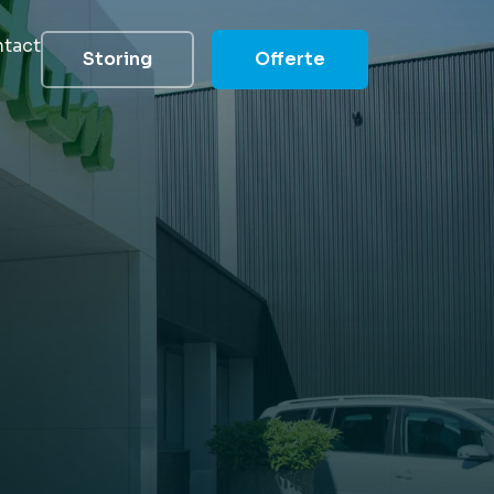
tact
Storing
Offerte
groep
elde vragen
 helpen
heid
 reduceren
s
 team