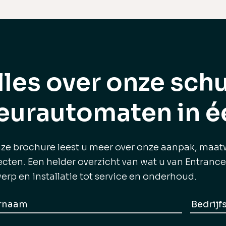
lles over onze sch
eurautomaten in é
nze brochure leest u meer over onze aanpak, maa
ecten. Een helder overzicht van wat u van Entran
erp en installatie tot service en onderhoud.
Geen
am
titel
rnaam