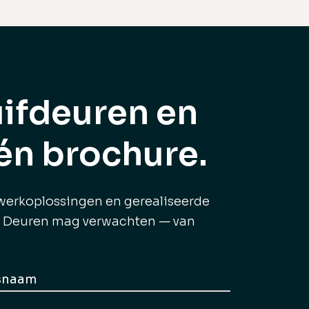
uifdeuren en
én brochure.
twerkoplossingen en gerealiseerde
ce Deuren mag verwachten — van